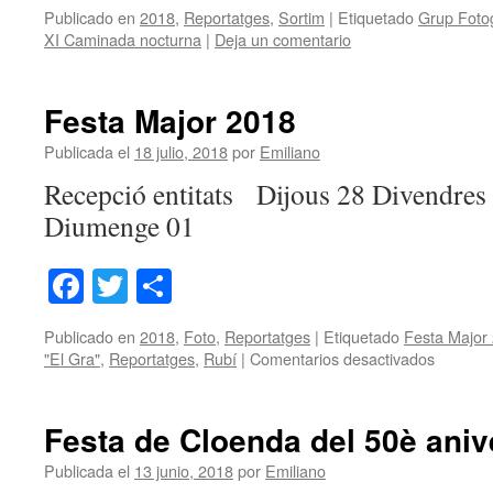
Publicado en
2018
,
Reportatges
,
Sortim
|
Etiquetado
Grup Fotog
XI Caminada nocturna
|
Deja un comentario
Festa Major 2018
Publicada el
18 julio, 2018
por
Emiliano
Recepció entitats Dijous 28 Divendres
Diumenge 01
Facebook
Twitter
Share
Publicado en
2018
,
Foto
,
Reportatges
|
Etiquetado
Festa Major
en
"El Gra"
,
Reportatges
,
Rubí
|
Comentarios desactivados
Festa
Major
2018
Festa de Cloenda del 50è aniv
Publicada el
13 junio, 2018
por
Emiliano