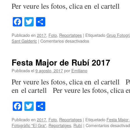
Per veure les fotos, clica en el cartell
Facebook
Twitter
Share
Publicado en
2017
,
Foto
,
Reportatges
|
Etiquetado
Grup Fotogrà
en
Sant Galderic
|
Comentarios desactivados
Sant
Galderic
Festa Major de Rubí 2017
Publicada el
9 agosto, 2017
por
Emiliano
Per veure les fotos, clica en el cartell P
en el cartell Per veure les fotos, clica e
Facebook
Twitter
Share
Publicado en
2017
,
Foto
,
Reportatges
|
Etiquetado
Festa Major
Fotogràfic "El Gra"
,
Reportatges
,
Rubí
|
Comentarios desactiva