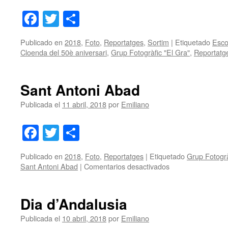
Facebook
Twitter
Share
Publicado en
2018
,
Foto
,
Reportatges
,
Sortim
|
Etiquetado
Esco
Cloenda del 50è aniversari
,
Grup Fotogràfic "El Gra"
,
Reportatg
Sant Antoni Abad
Publicada el
11 abril, 2018
por
Emiliano
Facebook
Twitter
Share
Publicado en
2018
,
Foto
,
Reportatges
|
Etiquetado
Grup Fotogrà
en
Sant Antoni Abad
|
Comentarios desactivados
Sant
Antoni
Abad
Dia d’Andalusia
Publicada el
10 abril, 2018
por
Emiliano