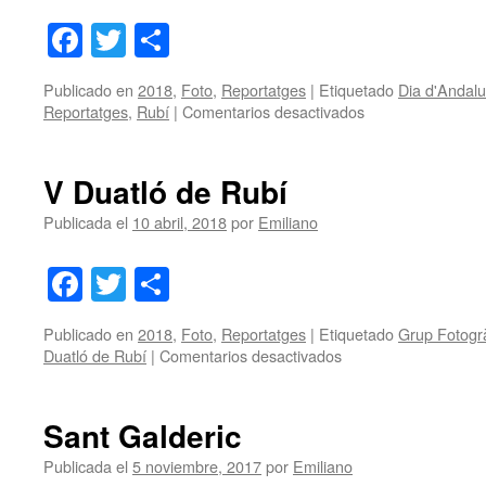
Facebook
Twitter
Share
Publicado en
2018
,
Foto
,
Reportatges
|
Etiquetado
Dia d'Andalu
en
Reportatges
,
Rubí
|
Comentarios desactivados
Dia
d’Andalusia
V Duatló de Rubí
Publicada el
10 abril, 2018
por
Emiliano
Facebook
Twitter
Share
Publicado en
2018
,
Foto
,
Reportatges
|
Etiquetado
Grup Fotogrà
en
Duatló de Rubí
|
Comentarios desactivados
V
Duatló
de
Sant Galderic
Rubí
Publicada el
5 noviembre, 2017
por
Emiliano