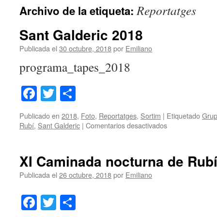
Reportatges
Archivo de la etiqueta:
contenido
Sant Galderic 2018
Publicada el
30 octubre, 2018
por
Emiliano
programa_tapes_2018
Facebook
Twitter
Share
Publicado en
2018
,
Foto
,
Reportatges
,
Sortim
|
Etiquetado
Grup
en
Rubí
,
Sant Galderic
|
Comentarios desactivados
Sant
Galderic
2018
XI Caminada nocturna de Rub
Publicada el
26 octubre, 2018
por
Emiliano
Facebook
Twitter
Share