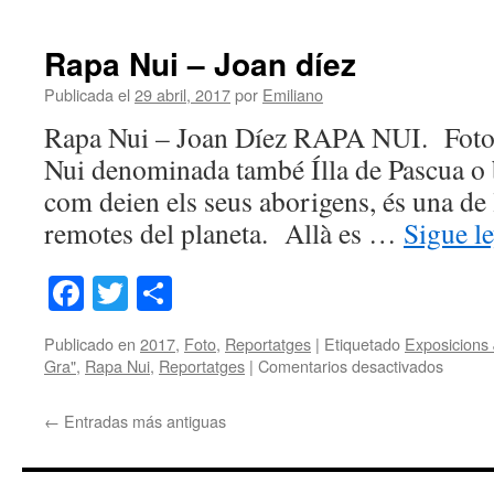
Rapa Nui – Joan díez
Publicada el
29 abril, 2017
por
Emiliano
Rapa Nui – Joan Díez RAPA NUI. Fotog
Nui denominada també Ílla de Pascua o 
com deien els seus aborigens, és una de 
remotes del planeta. Allà es …
Sigue l
Facebook
Twitter
Share
Publicado en
2017
,
Foto
,
Reportatges
|
Etiquetado
Exposicions
en
Gra"
,
Rapa Nui
,
Reportatges
|
Comentarios desactivados
Rapa
Nui
←
Entradas más antiguas
–
Joan
díez