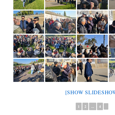
[SHOW SLIDESHO
1
2
...
4
►