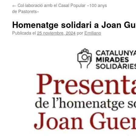
←
Col·laboració amb el Casal Popular «100 anys
contenido
de Pastorets»
Homenatge solidari a Joan Gu
Publicada el
25 noviembre, 2024
por
Emiliano