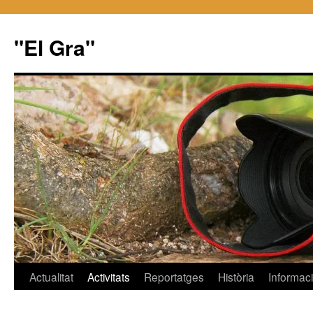
"El Gra"
Saltar
Actualitat
Activitats
Reportatges
Història
Informac
al