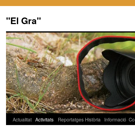
"El Gra"
Saltar
Actualitat
Activitats
Reportatges
Història
Informació
Co
al