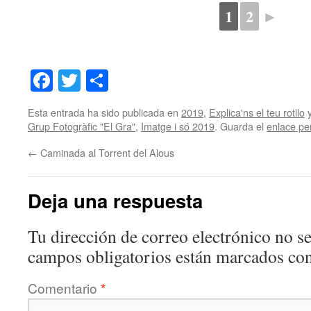
1
2
►
Facebook
Twitter
Share
Esta entrada ha sido publicada en
2019
,
Explica'ns el teu rotllo
y
Grup Fotogràfic "El Gra"
,
Imatge i só 2019
. Guarda el
enlace p
←
Caminada al Torrent del Alous
Deja una respuesta
Tu dirección de correo electrónico no se
campos obligatorios están marcados co
Comentario
*