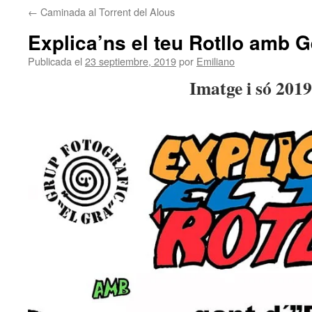
←
Caminada al Torrent del Alous
contenido
Explica’ns el teu Rotllo amb G
Publicada el
23 septiembre, 2019
por
Emiliano
Imatge i só 2019