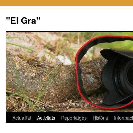
"El Gra"
Saltar
Actualitat
Activitats
Reportatges
Història
Informac
al