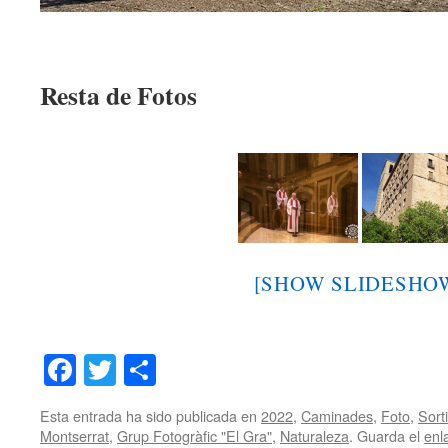
Resta de Fotos
[SHOW SLIDESHO
Facebook
Twitter
Share
Esta entrada ha sido publicada en
2022
,
Caminades
,
Foto
,
Sort
Montserrat
,
Grup Fotogràfic "El Gra"
,
Naturaleza
. Guarda el
enl