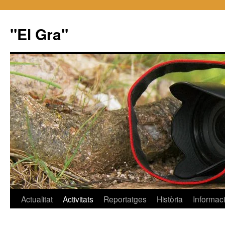
"El Gra"
Saltar
Actualitat
Activitats
Reportatges
Història
Informac
al