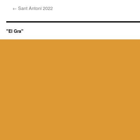
←
Sant Antoni 2022
"El Gra"