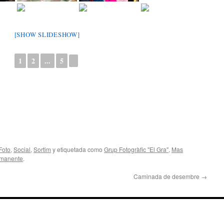
[SHOW SLIDESHOW]
1
2
...
5
►
Foto
,
Social
,
Sortim
y etiquetada como
Grup Fotogràfic "El Gra"
,
Mas
rmanente
.
Caminada de desembre
→