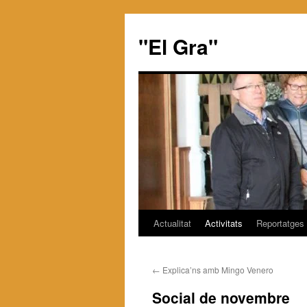
"El Gra"
Actualitat
Activitats
Reportatges
Saltar
al
←
Explica’ns amb Mingo Venero
contenido
Social de novembre