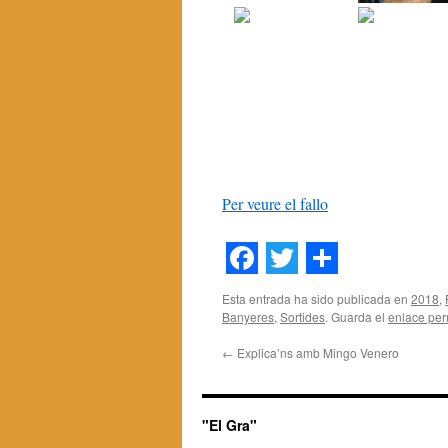
Per veure el fallo
Facebook
Twitter
Share
Esta entrada ha sido publicada en
2018
,
Banyeres
,
Sortides
. Guarda el
enlace pe
←
Explica’ns amb Mingo Venero
"El Gra"