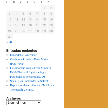
L
M
X
J
V
S
D
1
2
3
4
5
6
7
8
9
10
11
12
13
14
15
16
17
18
19
20
21
22
23
24
25
26
27
28
29
30
31
« Jul
Entradas recientes
Dinar del 60 Aniversari
Col·laboració amb la Festa Major
(Foto Viva)
Col·laboració amb la Festa Major de
Rubí (Photocall Lightpainting y
Fotografia Estereoscòpica 3D)
Social a les Enramades de Sallent
Explica’ns el teu rotllo amb Toni Privat
«Fotografia 35 mm.»
Archivos
Archivos