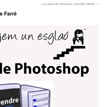
«La natura de miniatura» amb Boni Martín
→
e Farré