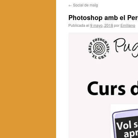
←
Social de maig
contenido
Photoshop amb el Per
Publicada el
9 mayo, 2018
por
Emiliano