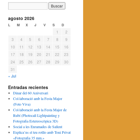
agosto 2026
L
M
X
J
V
S
D
1
2
3
4
5
6
7
8
9
10
11
12
13
14
15
16
17
18
19
20
21
22
23
24
25
26
27
28
29
30
31
« Jul
Entradas recientes
Dinar del 60 Aniversari
Col·laboració amb la Festa Major
(Foto Viva)
Col·laboració amb la Festa Major de
Rubí (Photocall Lightpainting y
Fotografia Estereoscòpica 3D)
Social a les Enramades de Sallent
Explica’ns el teu rotllo amb Toni Privat
«Fotografia 35 mm.»