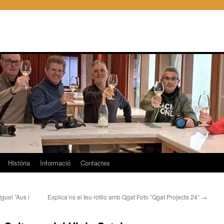
Història
Informació
Contactes
iguel ”Aus i
Explica’ns el teu rotllo amb Qgat Foto ”Qgat Projecta 24”
→