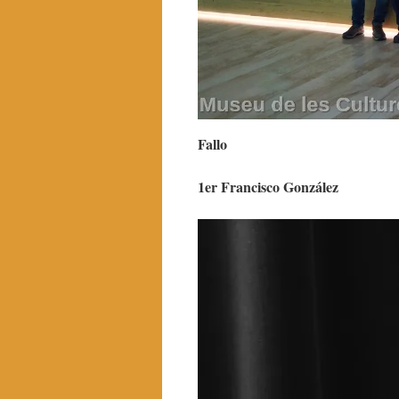
Fallo
1er Francisco González