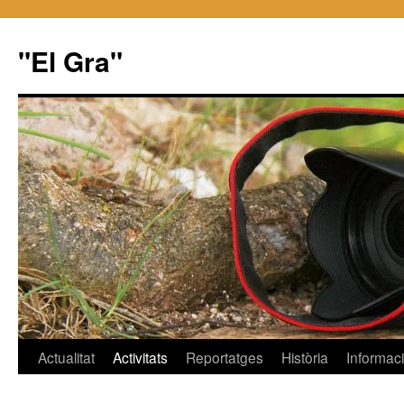
"El Gra"
Saltar
Actualitat
Activitats
Reportatges
Història
Informac
al