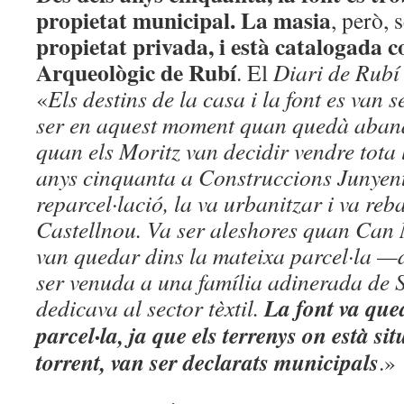
propietat municipal. La masia
, però, 
propietat privada, i
està catalogada 
Arqueològic de Rubí
. El
Diari de Rubí
«
Els destins de la casa i la font es van 
ser en aquest moment quan quedà aban
quan els Moritz van decidir vendre tota l
anys cinquanta a Construccions Junyent,
reparcel·lació, la va urbanitzar i va reb
Castellnou. Va ser aleshores quan Can 
van quedar dins la mateixa parcel·la —
ser venuda a una família adinerada de 
La font va que
dedicava al sector tèxtil.
parcel·la, ja que els terrenys on està sit
torrent, van ser declarats municipals
.»