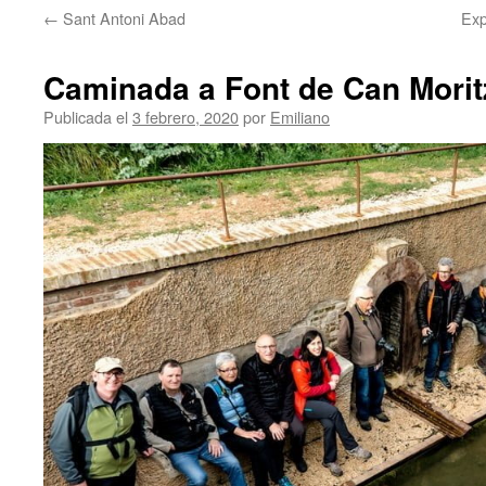
←
Sant Antoni Abad
Exp
contenido
Caminada a Font de Can Morit
Publicada el
3 febrero, 2020
por
Emiliano