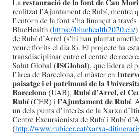
restauració de la font de Can Mori
La
realitzat l’Ajuntament de Rubí, mentre q
l’entorn de la font s’ha finançat a través
BlueHealth (
https://bluehealth2020.eu/
)
de Rubí d’Arrel (s’hi han plantat ametl
veure florits el dia 8). El projecte ha est
transdisciplinar entre el centre de recer
ISGlobal
Salut Global (
), que lidera el
Interve
l’àrea de Barcelona, el màster en
paisatge i el patrimoni de la Univers
Barcelona
Rubí d’Arrel, el Ce
(UAB),
Rubí
l’Ajuntament de Rubí
(CER) i
. 
un dels punts d’interès de la Xarxa d’Iti
Centre Excursionista de Rubí i Rubí d’A
(
http://www.rubicer.cat/xarxa-ditinerari