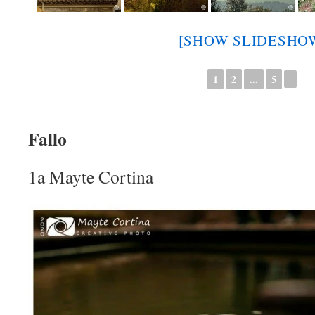
[SHOW SLIDESHO
1
2
...
5
►
Fallo
1a Mayte Cortina