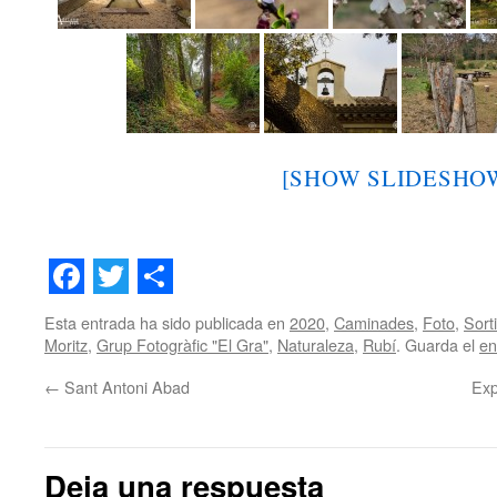
[SHOW SLIDESHO
Facebook
Twitter
Share
Esta entrada ha sido publicada en
2020
,
Caminades
,
Foto
,
Sort
Moritz
,
Grup Fotogràfic "El Gra"
,
Naturaleza
,
Rubí
. Guarda el
en
←
Sant Antoni Abad
Exp
Deja una respuesta