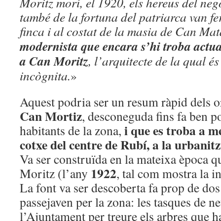
Moritz morí, el 1920, els hereus del nego
també de la fortuna del patriarca van fer
finca i al costat de la masia de Can Mat
modernista que encara s’hi troba act
a Can Moritz
, l’arquitecte de la qual é
incògnita.
»
Aquest podria ser un resum ràpid dels o
Can Mortiz
, desconeguda fins fa ben po
i que es troba a m
habitants de la zona,
cotxe del centre de Rubí, a la urbanit
Va ser construïda en la mateixa època q
1922
Moritz (l’any
, tal com mostra la in
La font va ser descoberta fa prop de dos
passejaven per la zona: les tasques de ne
l’Ajuntament per treure els arbres que h