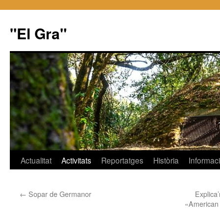
"El Gra"
Saltar
Actualitat
Activitats
Reportatges
Història
Informac
al
←
Sopar de Germanor
Explica’
contenido
«American 