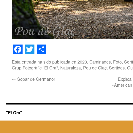
Facebook
Twitter
Share
Esta entrada ha sido publicada en
2023
,
Caminades
,
Foto
,
Sort
Grup Fotogràfic "El Gra"
,
Naturaleza
,
Pou de Glaç
,
Sortides
. Gu
←
Sopar de Germanor
Explica’
«American 
"El Gra"