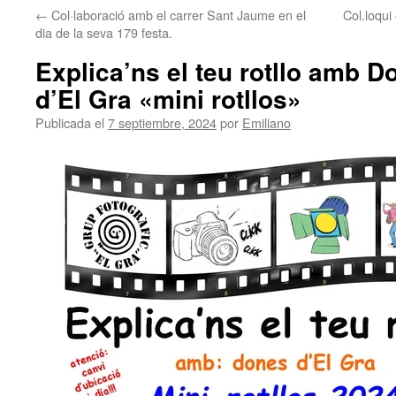
←
Col·laboració amb el carrer Sant Jaume en el
Col.loqui 
contenido
dia de la seva 179 festa.
Explica’ns el teu rotllo amb D
d’El Gra «mini rotllos»
Publicada el
7 septiembre, 2024
por
Emiliano