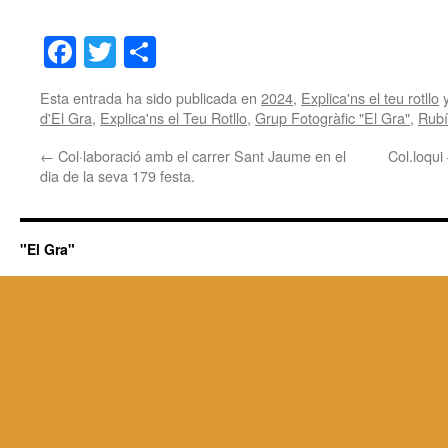
Facebook
Twitter
Share
Esta entrada ha sido publicada en
2024
,
Explica'ns el teu rotllo
y
d'El Gra
,
Explica'ns el Teu Rotllo
,
Grup Fotogràfic "El Gra"
,
Rubí
←
Col·laboració amb el carrer Sant Jaume en el
Col.loqui 
dia de la seva 179 festa.
"El Gra"