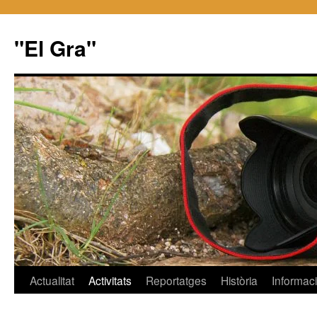
"El Gra"
Saltar
Actualitat
Activitats
Reportatges
Història
Informac
al