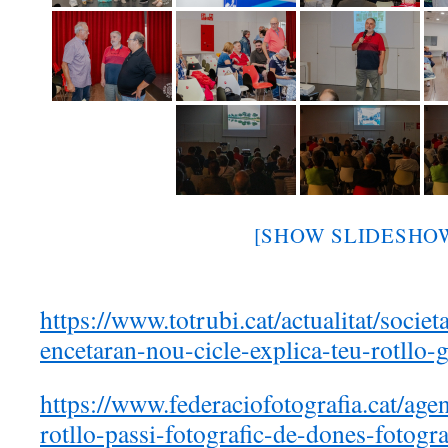
[SHOW SLIDESHO
https://www.totrubi.cat/actualitat/societ
encetaran-nou-cicle-explica-teu-rotll
https://www.federaciofotografia.cat/age
rotllo-passi-fotografic-de-dones-fotogra