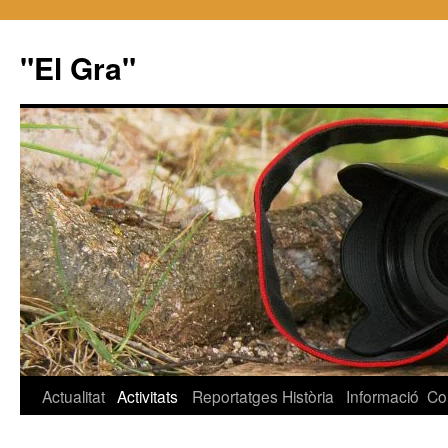
"El Gra"
Saltar
Actualitat
Activitats
Reportatges
Història
Informació
Co
al