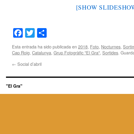
[SHOW SLIDESHO
Facebook
Twitter
Share
Esta entrada ha sido publicada en
2018
,
Foto
,
Nocturnes
,
Sorti
Cap Roig
,
Catalunya
,
Grup Fotogràfic "El Gra"
,
Sortides
. Guard
←
Social d’abril
"El Gra"