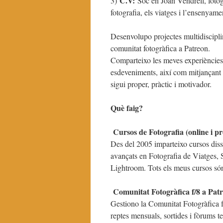
C.V:
3)
Sóc en Joan Vendrell, fotòg
fotografia, els viatges i l’ensenyame
Desenvolupo projectes multidiscipli
comunitat fotogràfica a Patreon.
Comparteixo les meves experiències i
esdeveniments, així com mitjançant 
sigui proper, pràctic i motivador.
Què faig?
Cursos de Fotografia (online i pr
Des del 2005 imparteixo cursos dissen
avançats en Fotografia de Viatges, 
Lightroom.
Tots els meus cursos són
Comunitat Fotogràfica f/8 a Pat
Gestiono la Comunitat Fotogràfica f
reptes mensuals, sortides i fòrums t