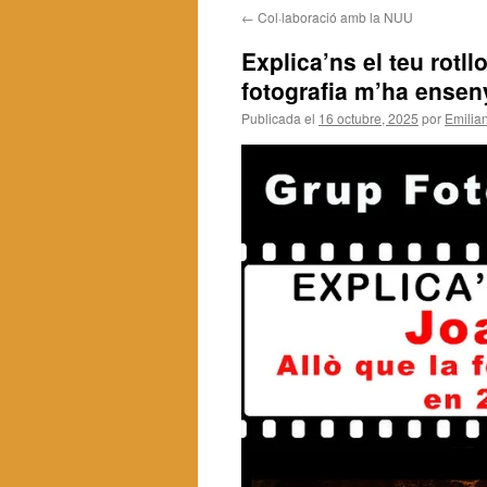
←
Col·laboració amb la NUU
contenido
Explica’ns el teu rotl
fotografia m’ha ensen
Publicada el
16 octubre, 2025
por
Emilia