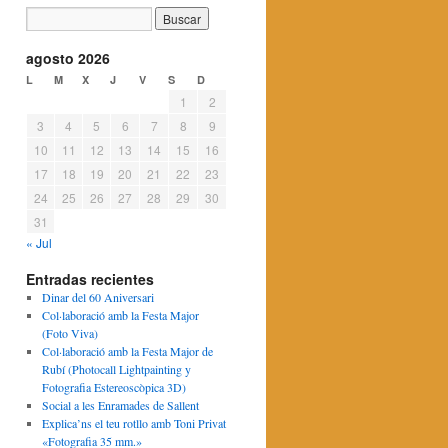
agosto 2026
L
M
X
J
V
S
D
1
2
3
4
5
6
7
8
9
10
11
12
13
14
15
16
17
18
19
20
21
22
23
24
25
26
27
28
29
30
31
« Jul
Entradas recientes
Dinar del 60 Aniversari
Col·laboració amb la Festa Major
(Foto Viva)
Col·laboració amb la Festa Major de
Rubí (Photocall Lightpainting y
Fotografia Estereoscòpica 3D)
Social a les Enramades de Sallent
Explica’ns el teu rotllo amb Toni Privat
«Fotografia 35 mm.»