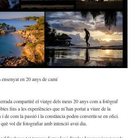
ha ensenyat en 20 anys de camí
xerrada compartiré el viatge dels meus 20 anys com a fotògraf
ubtes fins a les experiències que m’han portat a viure de la
s i de com la passió i la constància poden convertir-se en ofici.
què vol dir fotografiar amb intenció avui dia.