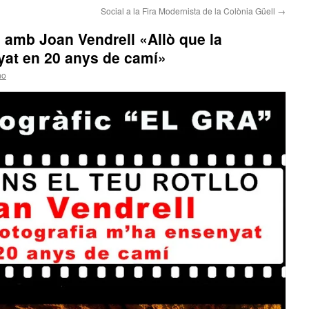
Social a la Fira Modernista de la Colònia Güell
→
lo amb Joan Vendrell «Allò que la
yat en 20 anys de camí»
no