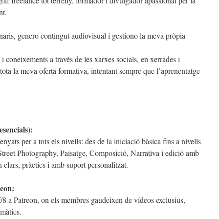
raf freelance tot terreny, formador i divulgador apassionat per la
nt.
naris, genero contingut audiovisual i gestiono la meva pròpia
 coneixements a través de les xarxes socials, en xerrades i
tota la meva oferta formativa, intentant sempre que l’aprenentatge
esencials):
yats per a tots els nivells: des de la iniciació bàsica fins a nivells
Street Photography, Paisatge, Composició, Narrativa i edició amb
 clars, pràctics i amb suport personalitzat.
reon:
/8 a Patreon, on els membres gaudeixen de vídeos exclusius,
emàtics.