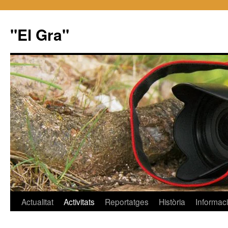
"El Gra"
Saltar
Actualitat
Activitats
Reportatges
Història
Informac
al