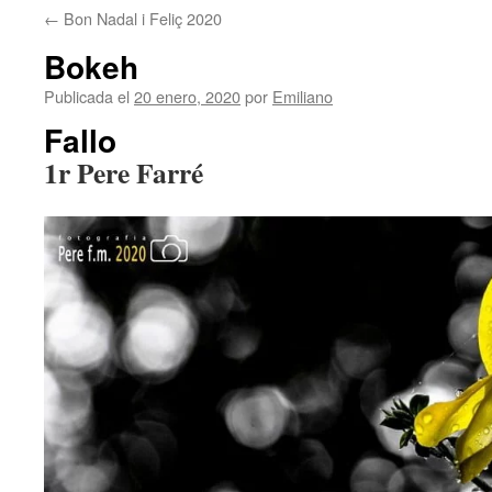
←
Bon Nadal i Feliç 2020
contenido
Bokeh
Publicada el
20 enero, 2020
por
Emiliano
Fallo
1r Pere Farré