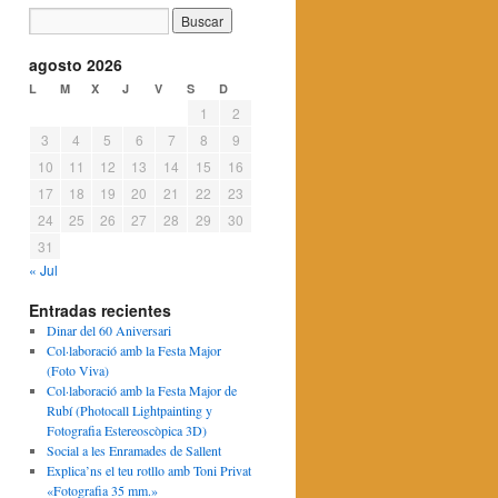
agosto 2026
L
M
X
J
V
S
D
1
2
3
4
5
6
7
8
9
10
11
12
13
14
15
16
17
18
19
20
21
22
23
24
25
26
27
28
29
30
31
« Jul
Entradas recientes
Dinar del 60 Aniversari
Col·laboració amb la Festa Major
(Foto Viva)
Col·laboració amb la Festa Major de
Rubí (Photocall Lightpainting y
Fotografia Estereoscòpica 3D)
Social a les Enramades de Sallent
Explica’ns el teu rotllo amb Toni Privat
«Fotografia 35 mm.»