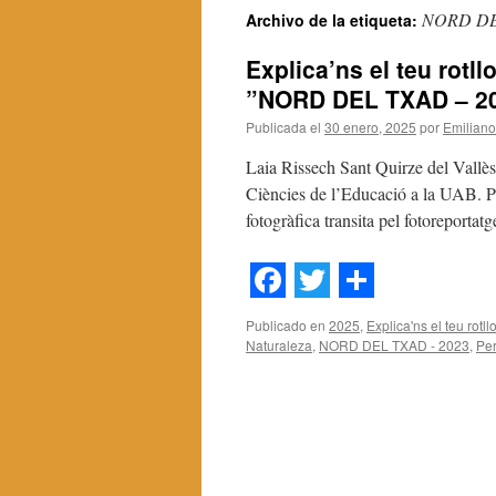
NORD DE
Archivo de la etiqueta:
contenido
Explica’ns el teu rotl
”NORD DEL TXAD – 2
Publicada el
30 enero, 2025
por
Emiliano
Laia Rissech Sant Quirze del Vallè
Ciències de l’Educació a la UAB. 
fotogràfica transita pel fotoreporta
Facebook
Twitter
Share
Publicado en
2025
,
Explica'ns el teu rotll
Naturaleza
,
NORD DEL TXAD - 2023
,
Pe