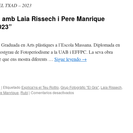
L TXAD – 2023
lo amb Laia Rissech i Pere Manrique
023”
s Graduada en Arts plàstiques a l’Escola Massana. Diplomada en
Postgrau de Fotoperiodisme a la UAB i EFFPC. La seva obra
tge que ens mostra diferents …
Sigue leyendo
→
o
|
Etiquetado
Explica'ns el Teu Rotllo
,
Grup Fotogràfic "El Gra"
,
Laia Rissech
,
en
re Manrique
,
Rubí
|
Comentarios desactivados
Explica’ns
el
teu
rotllo
amb
Laia
Rissech