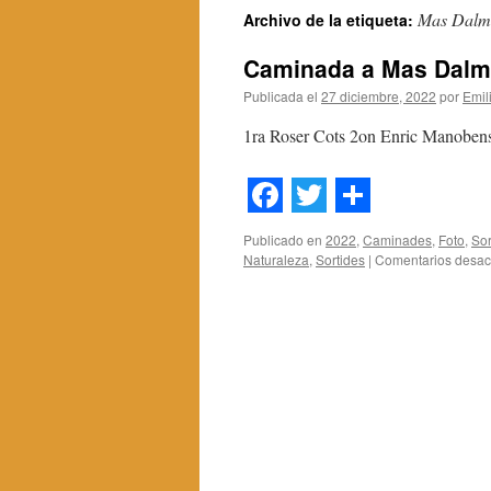
Mas Dalm
Archivo de la etiqueta:
contenido
Caminada a Mas Dal
Publicada el
27 diciembre, 2022
por
Emil
1ra Roser Cots 2on Enric Manoben
Facebook
Twitter
Share
Publicado en
2022
,
Caminades
,
Foto
,
Sor
Naturaleza
,
Sortides
|
Comentarios desac