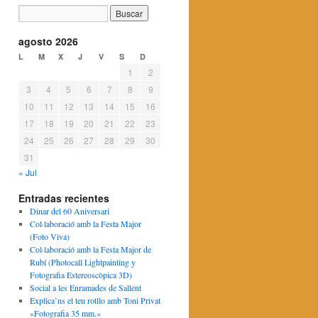
agosto 2026
L
M
X
J
V
S
D
1
2
3
4
5
6
7
8
9
10
11
12
13
14
15
16
17
18
19
20
21
22
23
24
25
26
27
28
29
30
31
« Jul
Entradas recientes
Dinar del 60 Aniversari
Col·laboració amb la Festa Major
(Foto Viva)
Col·laboració amb la Festa Major de
Rubí (Photocall Lightpainting y
Fotografia Estereoscòpica 3D)
Social a les Enramades de Sallent
Explica’ns el teu rotllo amb Toni Privat
«Fotografia 35 mm.»