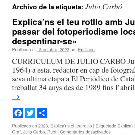
Julio Carbó
Archivo de la etiqueta:
contenido
Explica’ns el teu rotllo amb 
passar del fotoperiodisme loca
despentinar-se»
Publicada el
18 octubre, 2023
por
Emiliano
CURRICULUM DE JULIO CARBÓ Julio
1964) a estat redactor en cap de fotografi
seva ultima etapa a El Periódico de Cata
treballat 34 anys des de 1989 fins l’abr
→
Facebook
Twitter
Share
Publicado en
2023
,
Explica'ns el teu rotllo
|
Etiquetado
Explica'n
en
Gra"
,
Julio Carbó
,
Rubí
|
Comentarios desactivados