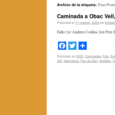
Font Porte
Archivo de la etiqueta:
contenido
Caminada a Obac Vell, 
Publicada el
17 octubre, 2023
por
Emilia
Fallo 1er Andreu Codina 2on Pere Fa
Facebook
Twitter
Share
Publicado en
2023
,
Caminades
,
Foto
,
Sor
Vell
,
Naturaleza
,
Pou de Glaç
,
Sortides
,
T