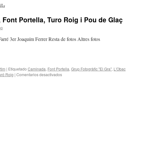
lla
Font Portella, Turo Roig i Pou de Glaç
no
rré 3er Joaquím Ferrer Resta de fotos Altres fotos
tim
|
Etiquetado
Caminada
,
Font Portella
,
Grup Fotogràfic "El Gra"
,
L'Obac
en
uró Roig
|
Comentarios desactivados
Caminada
a
Obac
Vell,
Font
Portella,
Turo
Roig
i
Pou
de