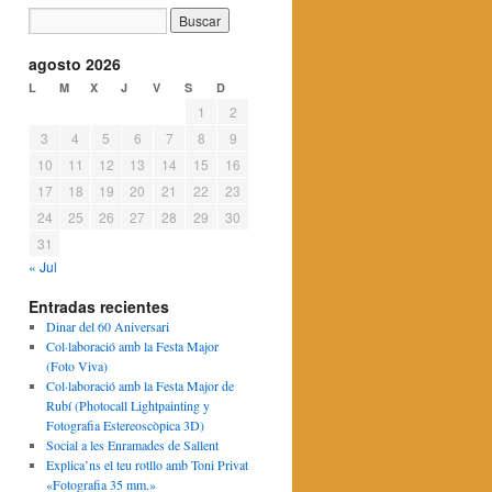
agosto 2026
L
M
X
J
V
S
D
1
2
3
4
5
6
7
8
9
10
11
12
13
14
15
16
17
18
19
20
21
22
23
24
25
26
27
28
29
30
31
« Jul
Entradas recientes
Dinar del 60 Aniversari
Col·laboració amb la Festa Major
(Foto Viva)
Col·laboració amb la Festa Major de
Rubí (Photocall Lightpainting y
Fotografia Estereoscòpica 3D)
Social a les Enramades de Sallent
Explica’ns el teu rotllo amb Toni Privat
«Fotografia 35 mm.»