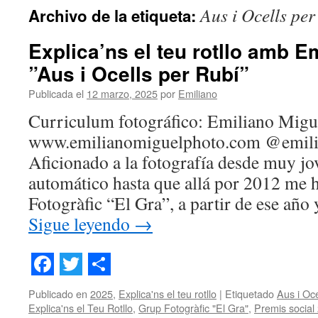
Aus i Ocells per
Archivo de la etiqueta:
contenido
Explica’ns el teu rotllo amb E
”Aus i Ocells per Rubí”
Publicada el
12 marzo, 2025
por
Emiliano
Curriculum fotográfico: Emiliano Migu
www.emilianomiguelphoto.com @emili
Aficionado a la fotografía desde muy jo
automático hasta que allá por 2012 me 
Fotogràfic “El Gra”, a partir de ese año
Sigue leyendo
→
Facebook
Twitter
Share
Publicado en
2025
,
Explica'ns el teu rotllo
|
Etiquetado
Aus i Oce
Explica'ns el Teu Rotllo
,
Grup Fotogràfic "El Gra"
,
Premis social