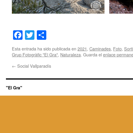
Facebook
Twitter
Share
Esta entrada ha sido publicada en
2021
,
Caminades
,
Foto
,
Sort
Grup Fotogràfic "El Gra"
,
Naturaleza
. Guarda el
enlace perman
←
Social Vallparadís
"El Gra"