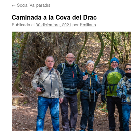
←
Social Vallparadís
contenido
Caminada a la Cova del Drac
Publicada el
30 diciembre, 2021
por
Emiliano