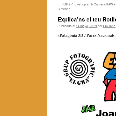
←
HDR i Photoshop amb Camera RAW a
contenido
Giménez
Explica’ns el teu Rotl
Publicada el
14 mayo, 2019
por
Emiliano
«Patagònia 3D / Parcs Nacionals