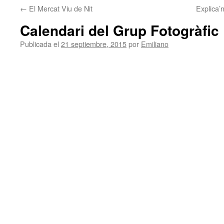
←
El Mercat Viu de Nit
Explica’
contenido
Calendari del Grup Fotogràfic
Publicada el
21 septiembre, 2015
por
Emiliano