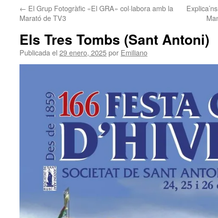
←
El Grup Fotogràfic «El GRA» col·labora amb la
Explica’ns
contenido
Marató de TV3
Man
Els Tres Tombs (Sant Antoni)
Publicada el
29 enero, 2025
por
Emiliano