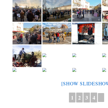
[SHOW SLIDESHO
1
2
3
4
►