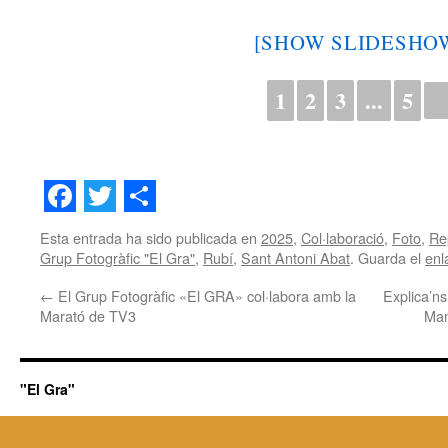
[SHOW SLIDESHO
1
2
3
...
5
►
Facebook
Twitter
Share
Esta entrada ha sido publicada en
2025
,
Col·laboració
,
Foto
,
Re
Grup Fotogràfic "El Gra"
,
Rubí
,
Sant Antoni Abat
. Guarda el
enl
←
El Grup Fotogràfic «El GRA» col·labora amb la
Explica’ns
Marató de TV3
Man
"El Gra"