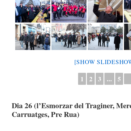
[SHOW SLIDESHO
1
2
3
...
5
►
Dia 26 (l’Esmorzar del Traginer, Mer
Carruatges, Pre Rua)