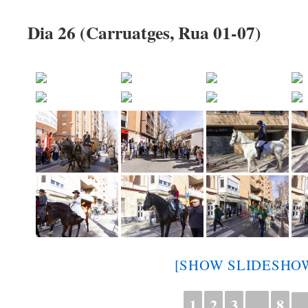
Dia 26 (Carruatges, Rua 01-07)
[SHOW SLIDESHO
1
2
3
...
8
►